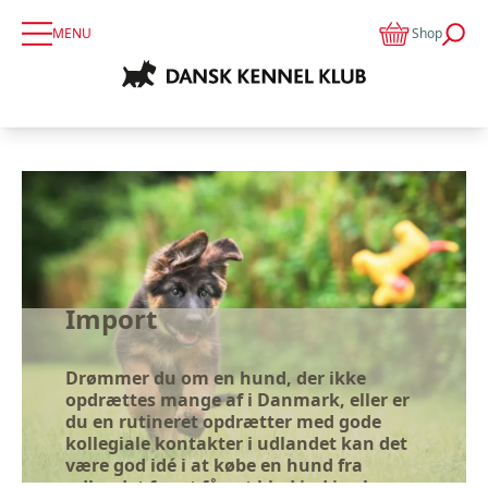
MENU
Shop
Import
Drømmer du om en hund, der ikke
opdrættes mange af i Danmark, eller er
du en rutineret opdrætter med gode
kollegiale kontakter i udlandet kan det
være god idé i at købe en hund fra
udlandet for at få nyt blod ind i avlen.