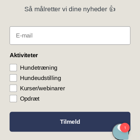
Privatlivspolitik
Så målretter vi dine nyheder 👍
Klubsystemer
E-mail
Få rabat som DKK medlem
COOKIE KONTROL
Aktiviteter
Hundetræning
Vi bruger cookies til teknisk funktionalitet samt
trafikmåling for at optimere vores hjemmeside og
Hundeudstilling
levere den bedst mulige service og
brugeroplevelse. Ved at trykke ”Accepter alle”
Kurser/webinarer
giver du samtykke til disse formål.
Opdræt
ACCEPTER ALLE COOKIES
ACCEPTER NØDVENDIGE COOKIES
Tilmeld
INDSTILLINGER
LÆS MERE