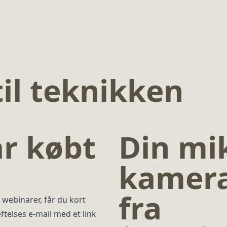
til teknikken
r købt
Din mi
kamera
fra
 webinarer, får du kort
æftelses e-mail med et link