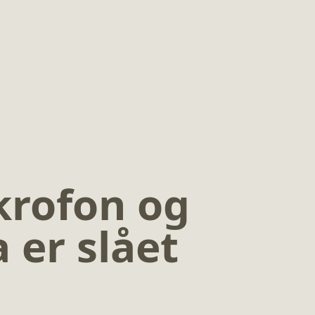
krofon og
 er slået