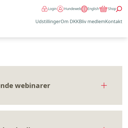
Login
Hundeweb
Shop
English
Udstillinger
Om DKK
Bliv medlem
Kontakt
nde webinarer