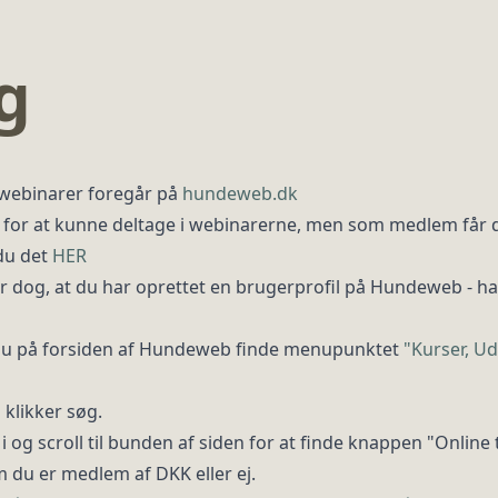
g
s webinarer foregår på
hundeweb.dk
or at kunne deltage i webinarerne, men som medlem får du
 du det
HER
r dog, at du har oprettet en brugerprofil på Hundeweb - ha
kal du på forsiden af Hundeweb finde menupunktet
"Kurser, U
klikker søg.
 i og scroll til bunden af siden for at finde knappen "Online 
m du er medlem af DKK eller ej.