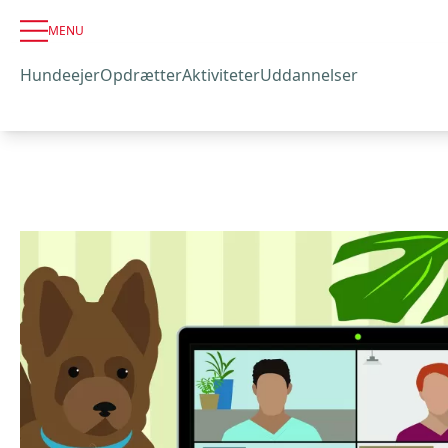
MENU
Hundeejer
Opdrætter
Aktiviteter
Uddannelser