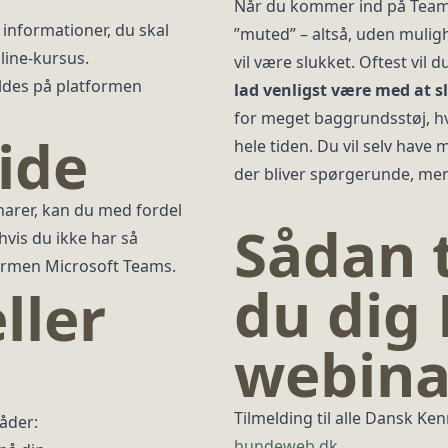
Når du kommer ind på Teams
informationer, du skal
”muted” – altså, uden muligh
nline-kursus.
vil være slukket. Oftest vil d
ldes på platformen
l
ad venligst være med at sl
for meget baggrundsstøj, hv
ide
hele tiden. Du vil selv have 
der bliver spørgerunde, men
inarer, kan du med fordel
Sådan 
hvis du ikke har så
formen Microsoft Teams.
du dig
ller
webina
Tilmelding til alle Dansk Ke
åder:
hundeweb.dk