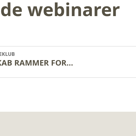
e webinarer
EKLUB
WEBINAR SKAB RAMMER FOR DIN HUND- ET VÆRKTØJ TIL EN BEDRE RELATION