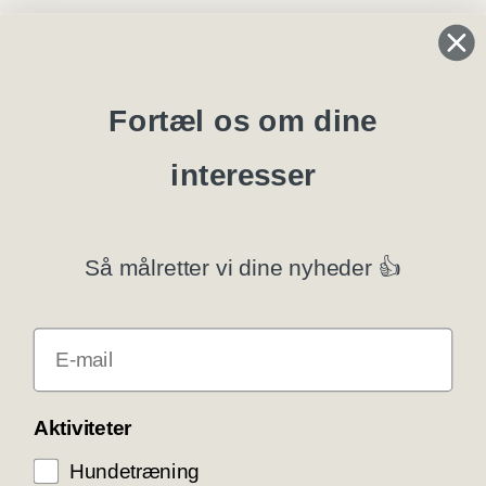
Regler og instrukser
Blanketter
Fortæl os om dine
interesser
Specialklubber
Privatlivspolitik
Så målretter vi dine nyheder 👍
Klubsystemer
E-mail
Få rabat som DKK medlem
COOKIE KONTROL
Aktiviteter
Hundetræning
Vi bruger cookies til teknisk funktionalitet samt