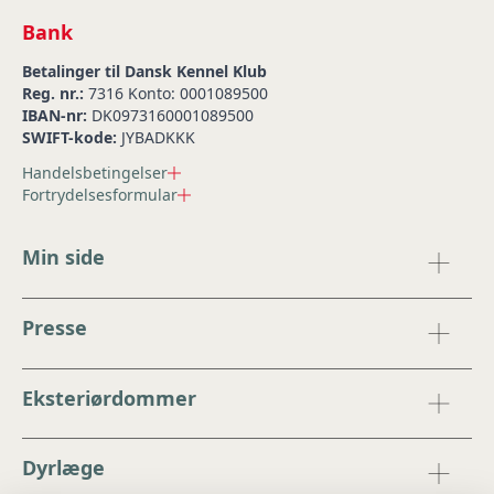
Bank
Betalinger til Dansk Kennel Klub
Reg. nr.:
7316 Konto: 0001089500
IBAN-nr:
DK0973160001089500
SWIFT-kode:
JYBADKKK
Handelsbetingelser
Fortrydelsesformular
Min side
Presse
Eksteriørdommer
Dyrlæge