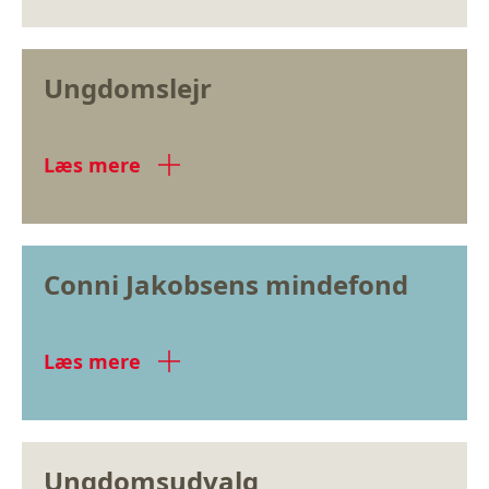
Ungdomslejr
Læs mere
Conni Jakobsens mindefond
Læs mere
Ungdomsudvalg