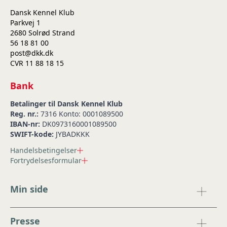
Dansk Kennel Klub
Parkvej 1
2680 Solrød Strand
56 18 81 00
post@dkk.dk
CVR 11 88 18 15
Bank
Betalinger til Dansk Kennel Klub
Reg. nr.:
7316 Konto: 0001089500
IBAN-nr:
DK0973160001089500
SWIFT-kode:
JYBADKKK
Handelsbetingelser
Fortrydelsesformular
Min side
Presse