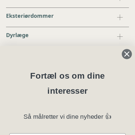
Eksteriørdommer
Dyrlæge
Regler og instrukser
Blanketter
Fortæl os om dine
interesser
Specialklubber
Privatlivspolitik
Så målretter vi dine nyheder 👍
Klubsystemer