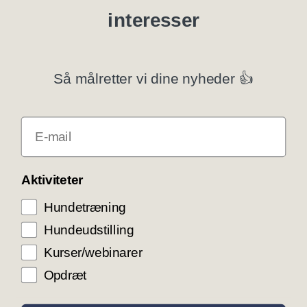
interesser
Specialklubber
Privatlivspolitik
Så målretter vi dine nyheder 👍
Klubsystemer
E-mail
Få rabat som DKK medlem
COOKIE KONTROL
Aktiviteter
Hundetræning
Vi bruger cookies til teknisk funktionalitet samt
trafikmåling for at optimere vores hjemmeside og
Hundeudstilling
levere den bedst mulige service og
brugeroplevelse. Ved at trykke ”Accepter alle”
Kurser/webinarer
giver du samtykke til disse formål.
Opdræt
ACCEPTER ALLE COOKIES