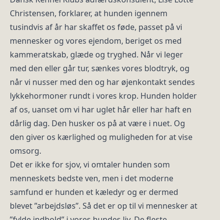
Christensen, forklarer, at hunden igennem
tusindvis af år har skaffet os føde, passet på vi
mennesker og vores ejendom, beriget os med
kammeratskab, glæde og tryghed. Når vi leger
med den eller går tur, sænkes vores blodtryk, og
når vi nusser med den og har øjenkontakt sendes
lykkehormoner rundt i vores krop. Hunden holder
af os, uanset om vi har uglet hår eller har haft en
dårlig dag. Den husker os på at være i nuet. Og
den giver os kærlighed og muligheden for at vise
omsorg.
Det er ikke for sjov, vi omtaler hunden som
menneskets bedste ven, men i det moderne
samfund er hunden et kæledyr og er dermed
blevet ”arbejdsløs”. Så det er op til vi mennesker at
”fylde indhold” i vores hundes liv. De fleste