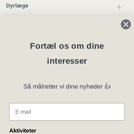
Dyrlæge
Regler og instrukser
Blanketter
Fortæl os om dine
interesser
Specialklubber
Privatlivspolitik
Så målretter vi dine nyheder 👍
Klubsystemer
E-mail
Få rabat som DKK medlem
COOKIE KONTROL
Aktiviteter