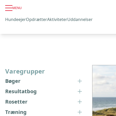
MENU
Hundeejer
Opdrætter
Aktiviteter
Uddannelser
Varegrupper
Bøger
Resultatbog
Rosetter
Træning