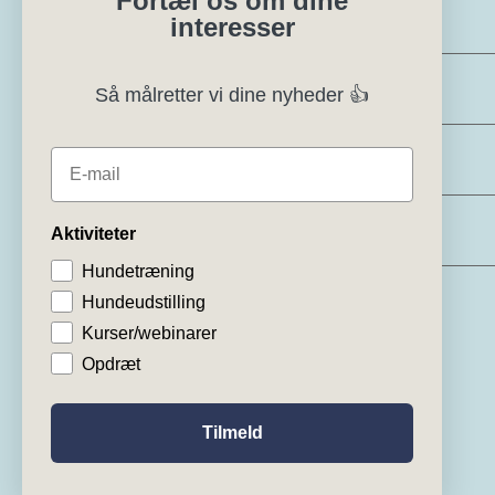
Fortæl os om dine
Eksteriørdommer
interesser
Regler og instrukser
Så målretter vi dine nyheder 👍
Specialklubber
E-mail
Klubsystemer
Aktiviteter
Hundetræning
Hundeudstilling
Kurser/webinarer
Opdræt
Tilmeld