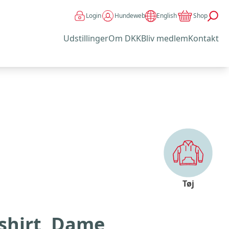
Login
Hundeweb
Shop
English
Udstillinger
Om DKK
Bliv medlem
Kontakt
Tøj
-shirt, Dame