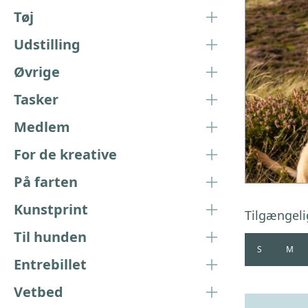
Tøj
Udstilling
Øvrige
Tasker
Medlem
For de kreative
På farten
Kunstprint
Tilgængeli
Til hunden
S
M
Entrebillet
Vetbed