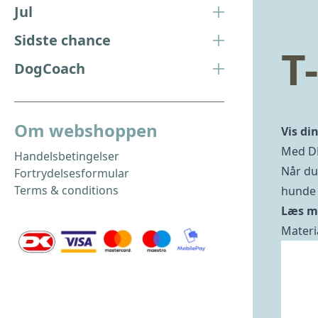
Jul
Sidste chance
T
DogCoach
Om webshoppen
Vis di
Med DK
Handelsbetingelser
Når du
Fortrydelsesformular
Terms & conditions
hunde 
Læs m
Materi