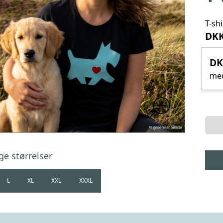
T-sh
DKK
DK
me
ge størrelser
L
XL
XXL
XXXL