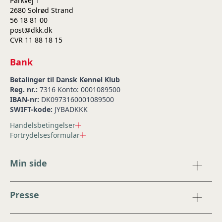
Parkvej 1
2680 Solrød Strand
56 18 81 00
post@dkk.dk
CVR 11 88 18 15
Bank
Betalinger til Dansk Kennel Klub
Reg. nr.:
7316 Konto: 0001089500
IBAN-nr:
DK0973160001089500
SWIFT-kode:
JYBADKKK
Handelsbetingelser
Fortrydelsesformular
Min side
Presse