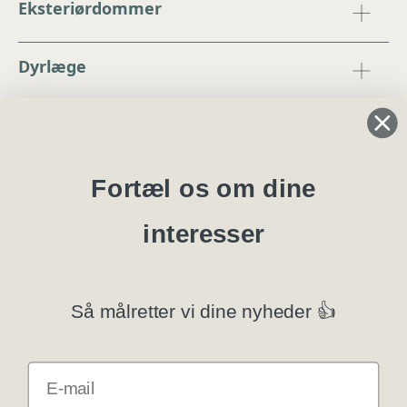
Eksteriørdommer
Dyrlæge
Regler og instrukser
Blanketter
Fortæl os om dine
interesser
Specialklubber
Privatlivspolitik
Så målretter vi dine nyheder 👍
Klubsystemer
E-mail