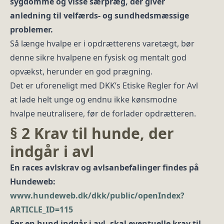
sygdomme og visse særpræg, der giver
anledning til velfærds- og sundhedsmæssige
problemer.
Så længe hvalpe er i opdrætterens varetægt, bør
denne sikre hvalpene en fysisk og mentalt god
opvækst, herunder en god prægning.
Det er uforeneligt med DKK’s Etiske Regler for Avl
at lade helt unge og endnu ikke kønsmodne
hvalpe neutralisere, før de forlader opdrætteren.
§ 2 Krav til hunde, der
indgår i avl
En races avlskrav og avlsanbefalinger findes på
Hundeweb:
www.hundeweb.dk/dkk/public/openIndex?
ARTICLE_ID=115
Før en hund indgår i avl, skal eventuelle krav til