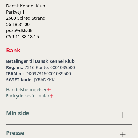
Dansk Kennel Klub
Parkvej 1
2680 Solrød Strand
56 18 81 00
post@dkk.dk
CVR 11 88 18 15
Bank
Betalinger til Dansk Kennel Klub
Reg. nr.:
7316 Konto: 0001089500
IBAN-nr:
DK0973160001089500
SWIFT-kode:
JYBADKKK
Handelsbetingelser
Fortrydelsesformular
Min side
Presse