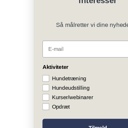
interesser
Så målretter vi dine nyhed
E-mail
CO
Aktiviteter
Hundetræning
Vi bruger coo
trafikmåling f
Hundeudstilling
levere 
brugeropleve
Kurser/webinarer
giver d
Opdræt
AC
ACCEP
Tilmeld