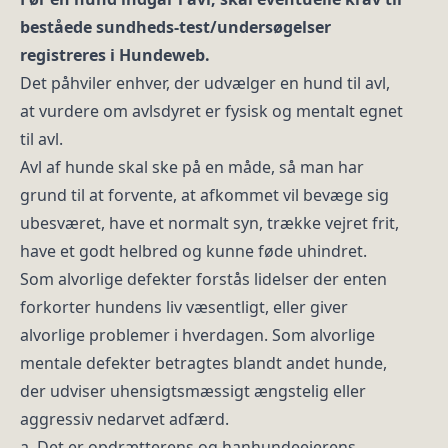
beståede sundheds-test/undersøgelser
registreres i Hundeweb.
Det påhviler enhver, der udvælger en hund til avl,
at vurdere om avlsdyret er fysisk og mentalt egnet
til avl.
Avl af hunde skal ske på en måde, så man har
grund til at forvente, at afkommet vil bevæge sig
ubesværet, have et normalt syn, trække vejret frit,
have et godt helbred og kunne føde uhindret.
Som alvorlige defekter forstås lidelser der enten
forkorter hundens liv væsentligt, eller giver
alvorlige problemer i hverdagen. Som alvorlige
mentale defekter betragtes blandt andet hunde,
der udviser uhensigtsmæssigt ængstelig eller
aggressiv nedarvet adfærd.
a. Det er opdrætterens og hanhundeejerens