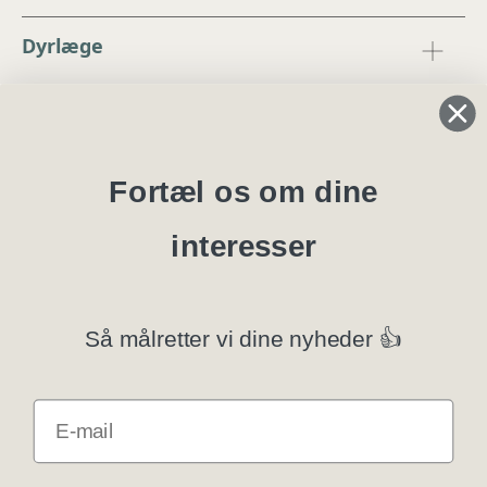
Dyrlæge
Regler og instrukser
Blanketter
Fortæl os om dine
interesser
Specialklubber
Privatlivspolitik
Så målretter vi dine nyheder 👍
Klubsystemer
E-mail
Få rabat som DKK medlem