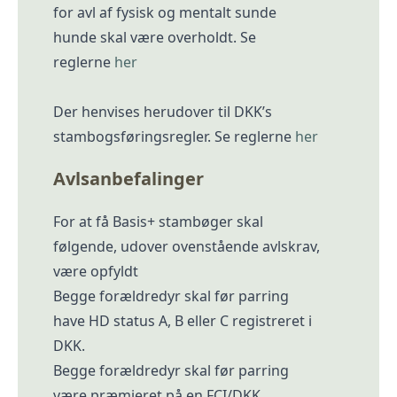
for avl af fysisk og mentalt sunde
hunde skal være overholdt. Se
reglerne
her
Der henvises herudover til DKK’s
stambogsføringsregler. Se reglerne
her
Avlsanbefalinger
For at få Basis+ stambøger skal
følgende, udover ovenstående avlskrav,
være opfyldt
Begge forældredyr skal før parring
have HD status A, B eller C registreret i
DKK.
Begge forældredyr skal før parring
være præmieret på en FCI/DKK