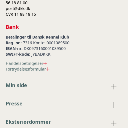
56 18 81 00
post@dkk.dk
CVR 11 88 18 15
Bank
Betalinger til Dansk Kennel Klub
Reg. nr.:
7316 Konto: 0001089500
IBAN-nr:
DK0973160001089500
SWIFT-kode:
JYBADKKK
Handelsbetingelser
Fortrydelsesformular
Min side
Presse
Eksteriørdommer