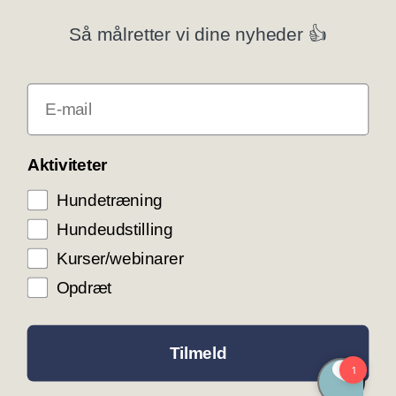
Privatlivspolitik
Så målretter vi dine nyheder 👍
Klubsystemer
E-mail
Få rabat som DKK medlem
COOKIE KONTROL
Aktiviteter
Hundetræning
Vi bruger cookies til teknisk funktionalitet samt
trafikmåling for at optimere vores hjemmeside og
Hundeudstilling
levere den bedst mulige service og
brugeroplevelse. Ved at trykke ”Accepter alle”
Kurser/webinarer
giver du samtykke til disse formål.
Opdræt
ACCEPTER ALLE COOKIES
ACCEPTER NØDVENDIGE COOKIES
Tilmeld
INDSTILLINGER