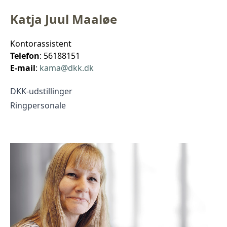
Katja Juul Maaløe
Kontorassistent
Telefon
: 56188151
E-mail
:
kama@dkk.dk
DKK-udstillinger
Ringpersonale