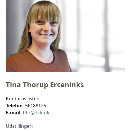
Tina Thorup Erceninks
Kontorassistent
Telefon
: 56188125
E-mail
:
tith@dkk.dk
Udstillinger: