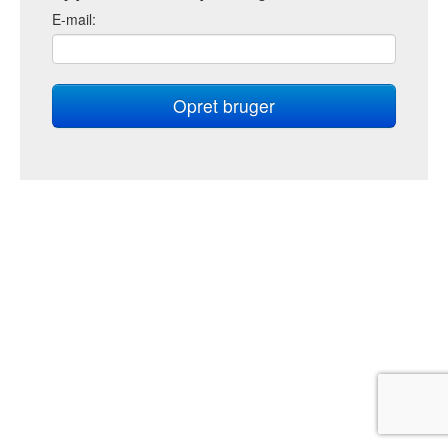
E
-mail: