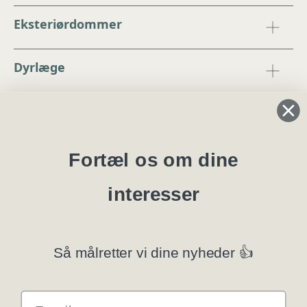
Eksteriørdommer
Dyrlæge
Regler og instrukser
Blanketter
Fortæl os om dine
interesser
Specialklubber
Privatlivspolitik
Så målretter vi dine nyheder 👍
Klubsystemer
E-mail