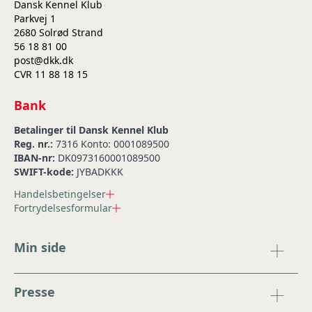
Dansk Kennel Klub
Parkvej 1
2680 Solrød Strand
56 18 81 00
post@dkk.dk
CVR 11 88 18 15
Bank
Betalinger til Dansk Kennel Klub
Reg. nr.:
7316 Konto: 0001089500
IBAN-nr:
DK0973160001089500
SWIFT-kode:
JYBADKKK
Handelsbetingelser
Fortrydelsesformular
Min side
Presse