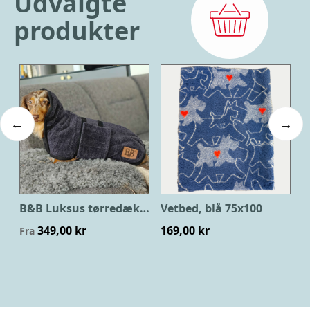
Udvalgte
produkter
n med hjerte 100x150
B&B Luksus tørredækken
Vetbed, blå 75x100
R
349,00 kr
169,00 kr
Fra
F