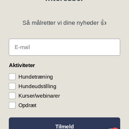
Privatlivspolitik
Så målretter vi dine nyheder 👍
Klubsystemer
E-mail
Få rabat som DKK medlem
COOKIE KONTROL
Aktiviteter
Hundetræning
Vi bruger cookies til teknisk funktionalitet samt
trafikmåling for at optimere vores hjemmeside og
Hundeudstilling
levere den bedst mulige service og
brugeroplevelse. Ved at trykke ”Accepter alle”
Kurser/webinarer
giver du samtykke til disse formål.
Opdræt
ACCEPTER ALLE COOKIES
ACCEPTER NØDVENDIGE COOKIES
Tilmeld