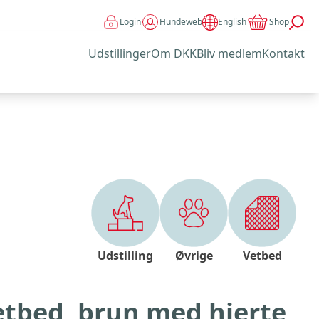
Login
Hundeweb
Shop
English
Udstillinger
Om DKK
Bliv medlem
Kontakt
Udstilling
Øvrige
Vetbed
etbed, brun med hjerte