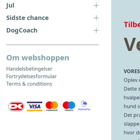
Jul
Sidste chance
Tilb
DogCoach
V
Om webshoppen
Handelsbetingelser
VORES
Fortrydelsesformular
Oplev 
Terms & conditions
Dette 
hvalpe
hund sk
Det pra
slappe
hvor d