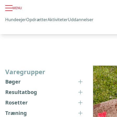
MENU
Hundeejer
Opdrætter
Aktiviteter
Uddannelser
Varegrupper
Bøger
Resultatbog
Rosetter
Træning