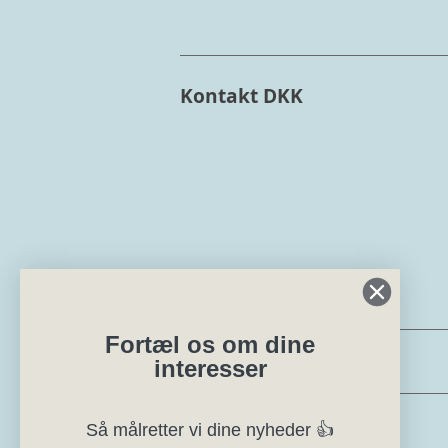
Kontakt DKK
Min side
Fortæl os om dine
Eksteriørdommer
interesser
Regler og instrukser
Så målretter vi dine nyheder 👍