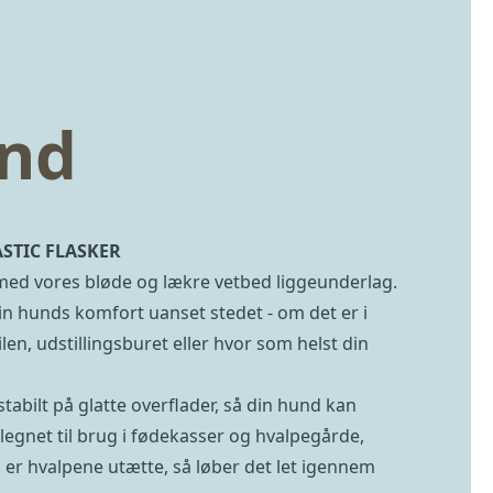
und
ASTIC FLASKER
 med vores bløde og lækre vetbed liggeunderlag.
din hunds komfort uanset stedet - om det er i
en, udstillingsburet eller hvor som helst din
stabilt på glatte overflader, så din hund kan
egnet til brug i fødekasser og hvalpegårde,
g er hvalpene utætte, så løber det let igennem