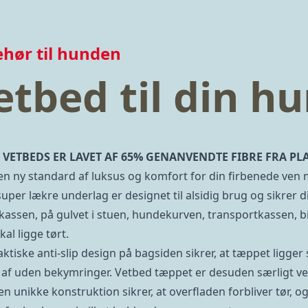
ehør til hunden
etbed til din h
 VETBEDS ER LAVET AF 65% GENANVENDTE FIBRE FRA PL
en ny standard af luksus og komfort for din firbenede ven
super lækre underlag er designet til alsidig brug og sikrer 
kassen, på gulvet i stuen, hundekurven, transportkassen, bil
al ligge tørt.
ktiske anti-slip design på bagsiden sikrer, at tæppet ligger 
 af uden bekymringer. Vetbed tæppet er desuden særligt vel
en unikke konstruktion sikrer, at overfladen forbliver tør, o