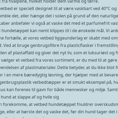
 fra hvalpene, hvilket holder dem varme og tørre.
etbed er specielt designet til at være vaskbart ved 40°C og l
umble det, eller hænge det i solen på grund af den naturli
aber anbefaler vi også at vaske det med et parfumefrit vas
 hundetæppet kan nemt klippes til i de ønskede mål. Vi anbefa
ne fortælle, at vores vetbed liggeunderlag er skabt med o
. Ved at bruge genbrugsfibre fra plasticflasker i fremstillin
n af plastaffald og giver det nyt liv, som et luksuriøst og 
vælger et vetbed fra vores sortiment, er du med til at gøre e
endelsen af plastmaterialer. Dette betyder, at du ikke blo
er i en mere bæredygtig løsning, der hjælper med at bevare 
genbrugsplastik vetbedtæpper er et smukt eksempel på, 
sus kan forenes til gavn for både mennesker og miljø. Samt
 hund at slappe af og hvile sig
n forekomme, at vetbed hundetæppet fnuldrer overskudsmate
e, eller at børste det og vaske det, før din hund tager det i