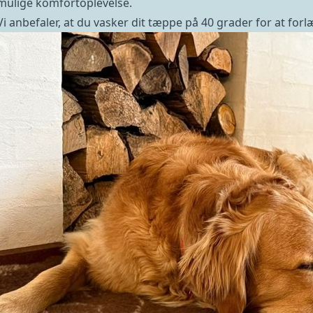
mulige komfortoplevelse.
Vi anbefaler, at du vasker dit tæppe på 40 grader for at fo