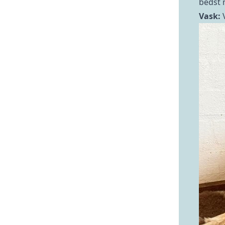
bedst 
Vask: