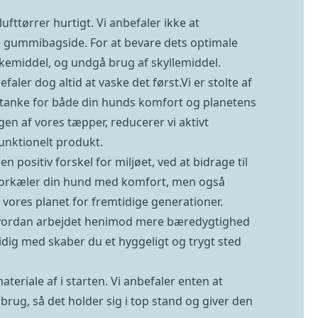
ufttørrer hurtigt. Vi anbefaler ikke at
ge gummibagside. For at bevare dets optimale
kemiddel, og undgå brug af skyllemiddel.
ler dog altid at vaske det først.Vi er stolte af
mtanke for både din hunds komfort og planetens
gen af vores tæpper, reducerer vi aktivt
funktionelt produkt.
n positiv forskel for miljøet, ved at bidrage til
t forkæler din hund med komfort, men også
vores planet for fremtidige generationer.
hvordan arbejdet henimod mere bæredygtighed
idig med skaber du et hyggeligt og trygt sted
riale af i starten. Vi anbefaler enten at
 brug, så det holder sig i top stand og giver den