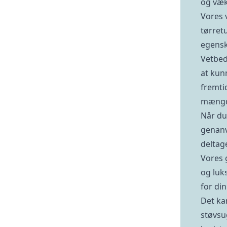
og væk
Vores v
tørret
egensk
Vetbed
at kun
fremtid
mængde
Når du 
genanv
deltag
Vores 
og luk
for din
Det ka
støvsug