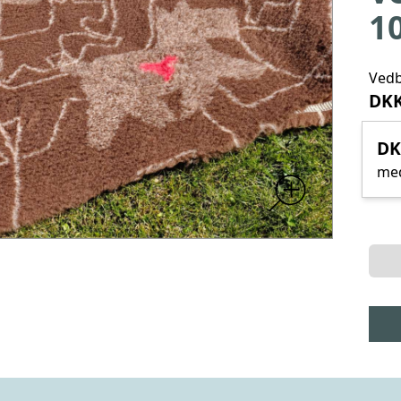
1
Ved
DKK
DK
me