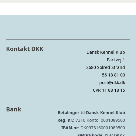
Kontakt DKK
Dansk Kennel Klub
Parkvej 1
2680 Solrød Strand
56 18 81 00
post@dkk.dk
CVR 11 88 18 15
Bank
Betalinger til Dansk Kennel Klub
Reg. nr.:
7316 Konto: 0001089500
IBAN-nr:
DK0973160001089500
SWIFT-kode:
JYBADKKK