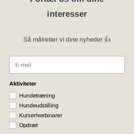
interesser
Specialklubber
Privatlivspolitik
Så målretter vi dine nyheder 👍
Klubsystemer
E-mail
Få rabat som DKK medlem
COOKIE KONTROL
Aktiviteter
Hundetræning
Vi bruger cookies til teknisk funktionalitet samt
trafikmåling for at optimere vores hjemmeside og
Hundeudstilling
levere den bedst mulige service og
brugeroplevelse. Ved at trykke ”Accepter alle”
Kurser/webinarer
giver du samtykke til disse formål.
Opdræt
ACCEPTER ALLE COOKIES