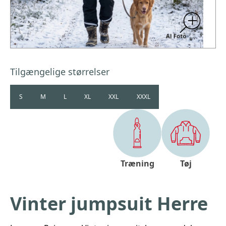
Tilgængelige størrelser
S
M
L
XL
XXL
XXXL
Træning
Tøj
Vinter jumpsuit Herre