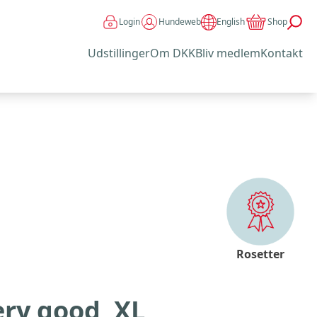
Login
Hundeweb
Shop
English
Udstillinger
Om DKK
Bliv medlem
Kontakt
Rosetter
ery good, XL