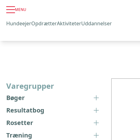
MENU
Hundeejer
Opdrætter
Aktiviteter
Uddannelser
Varegrupper
Bøger
Resultatbog
Rosetter
Træning