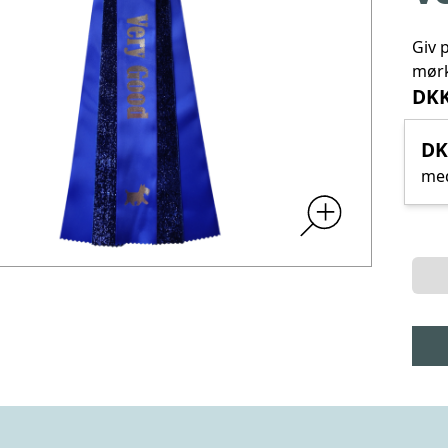
Giv 
mørk
DKK
DK
me