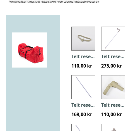
Telt reservedel - Fjeder 8107
Telt reservedel - Topstang 8108
110,00 kr
275,00 kr
Telt reservedel - hulstang 8109
Telt reservedel - Øverste knækled 8110
169,00 kr
110,00 kr