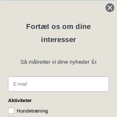
Regler og instrukser
Blanketter
Fortæl os om dine
interesser
Specialklubber
Privatlivspolitik
Så målretter vi dine nyheder 👍
Klubsystemer
E-mail
Få rabat som DKK medlem
COOKIE KONTROL
Aktiviteter
Hundetræning
Vi bruger cookies til teknisk funktionalitet samt
trafikmåling for at optimere vores hjemmeside og