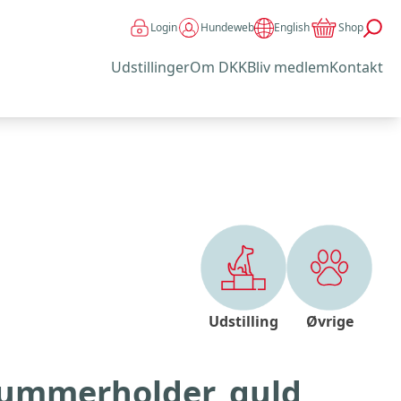
Login
Hundeweb
Shop
English
Udstillinger
Om DKK
Bliv medlem
Kontakt
Udstilling
Øvrige
ummerholder, guld