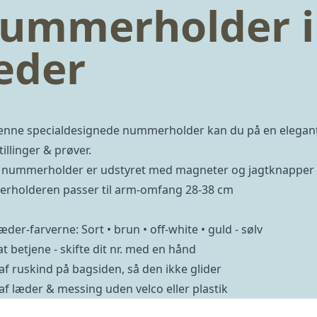
ummerholder i 
æder
nne specialdesignede nummerholder kan du på en elegant
illinger & prøver.
nummerholder er udstyret med magneter og jagtknapper 
holderen passer til arm-omfang 28-38 cm
 læder-farverne: Sort • brun • off-white • guld - sølv
t betjene - skifte dit nr. med en hånd
 af ruskind på bagsiden, så den ikke glider
 af læder & messing uden velco eller plastik