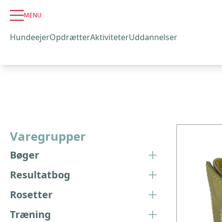
MENU
Hundeejer
Opdrætter
Aktiviteter
Uddannelser
Varegrupper
Bøger
Resultatbog
Rosetter
Træning