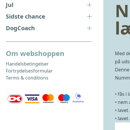
N
Jul
Sidste chance
l
DogCoach
Om webshoppen
Med de
på udst
Handelsbetingelser
Denne 
Fortrydelsesformular
Terms & conditions
Nummer
• fås i
• nem a
• lavet
• lavet