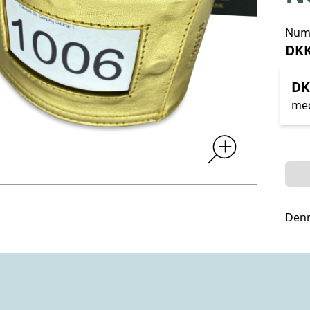
Numm
DKK
DK
me
Denn