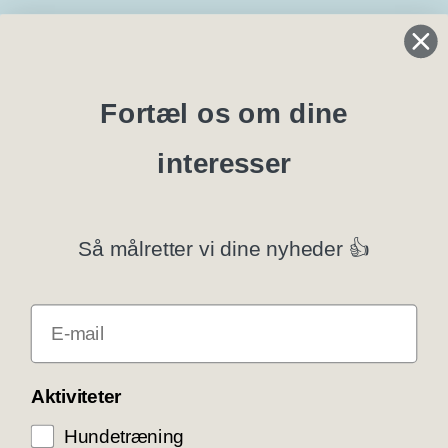
Regler og instrukser
Blanketter
Fortæl os om dine
interesser
Specialklubber
Privatlivspolitik
Så målretter vi dine nyheder 👍
Klubsystemer
E-mail
Få rabat som DKK medlem
COOKIE KONTROL
Aktiviteter
Hundetræning
Vi bruger cookies til teknisk funktionalitet samt