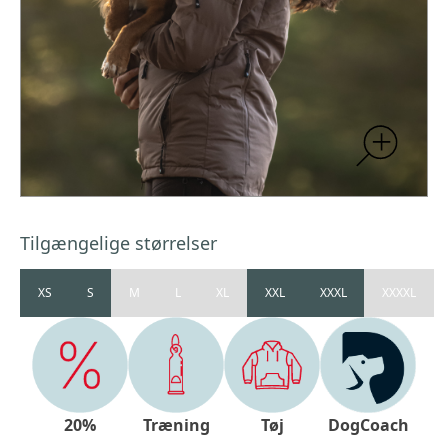
Tilgængelige størrelser
XS
S
M
L
XL
XXL
XXXL
XXXXL
20%
Træning
Tøj
DogCoach