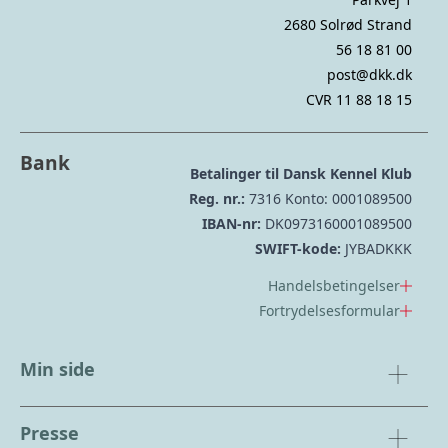
2680 Solrød Strand
56 18 81 00
post@dkk.dk
CVR 11 88 18 15
Bank
Betalinger til Dansk Kennel Klub
Reg. nr.:
7316 Konto: 0001089500
IBAN-nr:
DK0973160001089500
SWIFT-kode:
JYBADKKK
Handelsbetingelser
Fortrydelsesformular
Min side
Presse