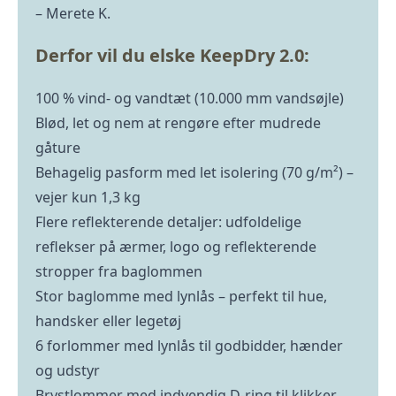
– Merete K.
Derfor vil du elske KeepDry 2.0:
100 % vind- og vandtæt (10.000 mm vandsøjle)
Blød, let og nem at rengøre efter mudrede
gåture
Behagelig pasform med let isolering (70 g/m²) –
vejer kun 1,3 kg
Flere reflekterende detaljer: udfoldelige
reflekser på ærmer, logo og reflekterende
stropper fra baglommen
Stor baglomme med lynlås – perfekt til hue,
handsker eller legetøj
6 forlommer med lynlås til godbidder, hænder
og udstyr
Brystlommer med indvendig D-ring til klikker,