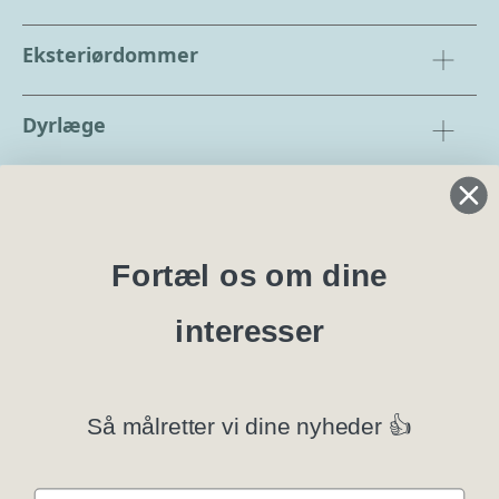
Eksteriørdommer
Dyrlæge
Regler og instrukser
Blanketter
Fortæl os om dine
interesser
Specialklubber
Privatlivspolitik
Så målretter vi dine nyheder 👍
Klubsystemer
E-mail