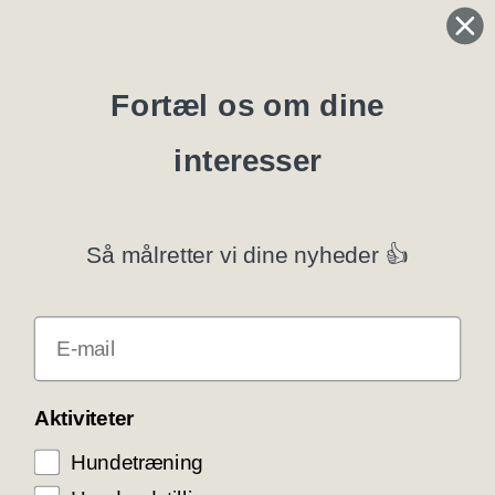
Regler og instrukser
Blanketter
Fortæl os om dine
interesser
Specialklubber
Privatlivspolitik
Så målretter vi dine nyheder 👍
Klubsystemer
E-mail
Få rabat som DKK medlem
COOKIE KONTROL
Aktiviteter
Hundetræning
Vi bruger cookies til teknisk funktionalitet samt
trafikmåling for at optimere vores hjemmeside og