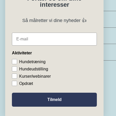
Eksteriørdommer
interesser
Regler og instrukser
Så målretter vi dine nyheder 👍
Specialklubber
E-mail
Klubsystemer
Aktiviteter
Hundetræning
Hundeudstilling
Kurser/webinarer
Opdræt
Tilmeld