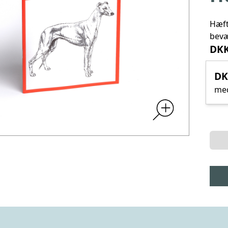
Hæft
bevæ
DKK
DK
me