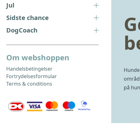
Jul
G
Sidste chance
DogCoach
b
Om webshoppen
Handelsbetingelser
Hunden
Fortrydelsesformular
område
Terms & conditions
på hun