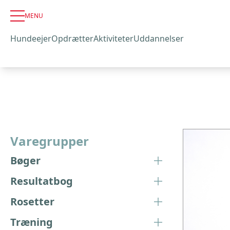
MENU
Hundeejer
Opdrætter
Aktiviteter
Uddannelser
Varegrupper
Bøger
Resultatbog
Rosetter
Træning