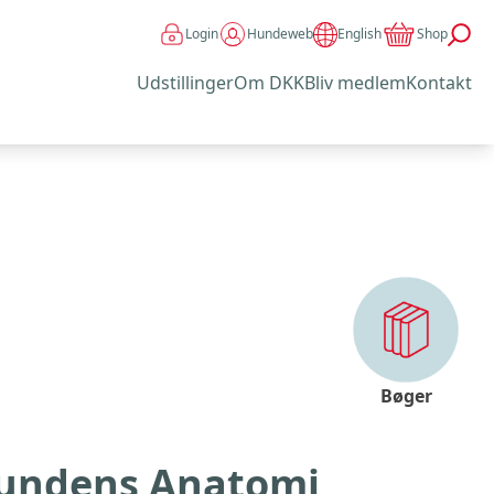
Login
Hundeweb
Shop
English
Udstillinger
Om DKK
Bliv medlem
Kontakt
Bøger
undens Anatomi