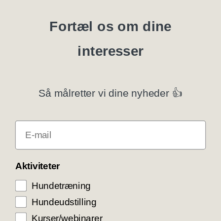
Blanketter
Fortæl os om dine
interesser
Specialklubber
Privatlivspolitik
Så målretter vi dine nyheder 👍
Klubsystemer
E-mail
Få rabat som DKK medlem
COOKIE KONTROL
Aktiviteter
Hundetræning
Vi bruger cookies til teknisk funktionalitet samt
trafikmåling for at optimere vores hjemmeside og
Hundeudstilling
levere den bedst mulige service og
brugeroplevelse. Ved at trykke ”Accepter alle”
Kurser/webinarer