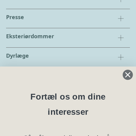
Presse
Eksteriørdommer
Dyrlæge
Regler og instrukser
Blanketter
Fortæl os om dine
interesser
Specialklubber
Privatlivspolitik