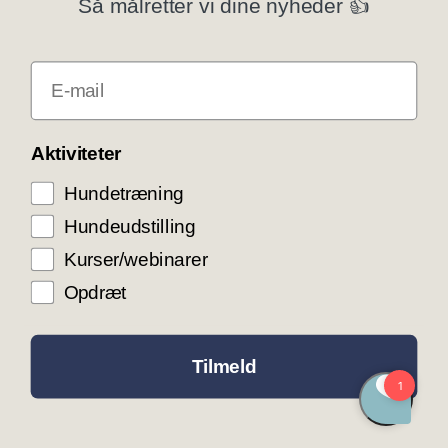
Så målretter vi dine nyheder 👍
Klubsystemer
E-mail
Få rabat som DKK medlem
COOKIE KONTROL
Aktiviteter
Hundetræning
Vi bruger cookies til teknisk funktionalitet samt
trafikmåling for at optimere vores hjemmeside og
Hundeudstilling
levere den bedst mulige service og
brugeroplevelse. Ved at trykke ”Accepter alle”
Kurser/webinarer
giver du samtykke til disse formål.
Opdræt
ACCEPTER ALLE COOKIES
ACCEPTER NØDVENDIGE COOKIES
Tilmeld
INDSTILLINGER
LÆS MERE