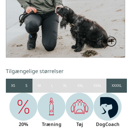
Tilgængelige størrelser
XS
S
M
L
XL
XXL
XXXL
XXXXL
20%
Træning
Tøj
DogCoach