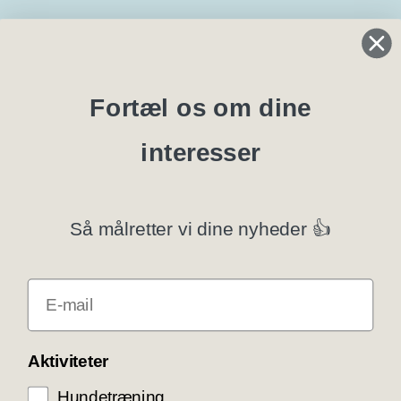
Regler og instrukser
Blanketter
Fortæl os om dine
interesser
Specialklubber
Privatlivspolitik
Så målretter vi dine nyheder 👍
Klubsystemer
E-mail
Få rabat som DKK medlem
COOKIE KONTROL
Aktiviteter
Hundetræning
Vi bruger cookies til teknisk funktionalitet samt