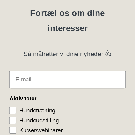
Blanketter
Fortæl os om dine
interesser
Specialklubber
Privatlivspolitik
Så målretter vi dine nyheder 👍
Klubsystemer
E-mail
Få rabat som DKK medlem
COOKIE KONTROL
Aktiviteter
Hundetræning
Vi bruger cookies til teknisk funktionalitet samt
trafikmåling for at optimere vores hjemmeside og
Hundeudstilling
levere den bedst mulige service og
brugeroplevelse. Ved at trykke ”Accepter alle”
Kurser/webinarer
giver du samtykke til disse formål.