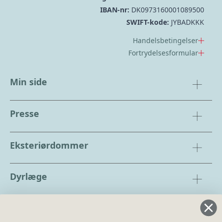
IBAN-nr:
DK0973160001089500
SWIFT-kode:
JYBADKKK
Handelsbetingelser
Fortrydelsesformular
Min side
Presse
Eksteriørdommer
Dyrlæge
Regler og instrukser