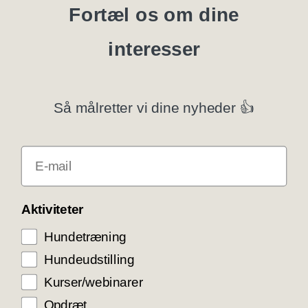
Blanketter
Fortæl os om dine
interesser
Specialklubber
Privatlivspolitik
Så målretter vi dine nyheder 👍
Klubsystemer
E-mail
Få rabat som DKK medlem
COOKIE KONTROL
Aktiviteter
Hundetræning
Vi bruger cookies til teknisk funktionalitet samt
trafikmåling for at optimere vores hjemmeside og
Hundeudstilling
levere den bedst mulige service og
brugeroplevelse. Ved at trykke ”Accepter alle”
Kurser/webinarer
giver du samtykke til disse formål.
Opdræt