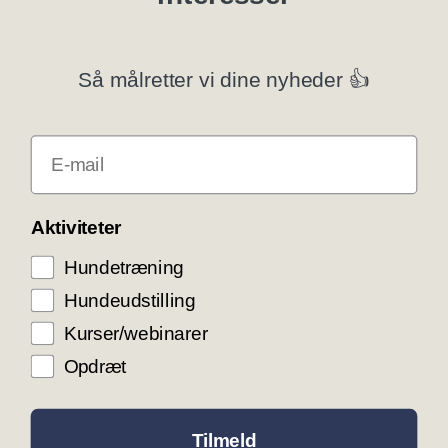
Specialklubber
Privatlivspolitik
Så målretter vi dine nyheder 👍
Klubsystemer
E-mail
Få rabat som DKK medlem
COOKIE KONTROL
Aktiviteter
Hundetræning
Vi bruger cookies til teknisk funktionalitet samt
trafikmåling for at optimere vores hjemmeside og
Hundeudstilling
levere den bedst mulige service og
brugeroplevelse. Ved at trykke ”Accepter alle”
Kurser/webinarer
giver du samtykke til disse formål.
Opdræt
ACCEPTER ALLE COOKIES
ACCEPTER NØDVENDIGE COOKIES
Tilmeld