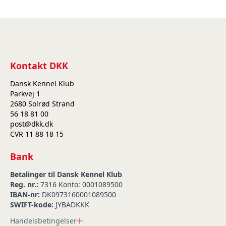
Kontakt DKK
Dansk Kennel Klub
Parkvej 1
2680 Solrød Strand
56 18 81 00
post@dkk.dk
CVR 11 88 18 15
Bank
Betalinger til Dansk Kennel Klub
Reg. nr.:
7316 Konto: 0001089500
IBAN-nr:
DK0973160001089500
SWIFT-kode:
JYBADKKK
Handelsbetingelser