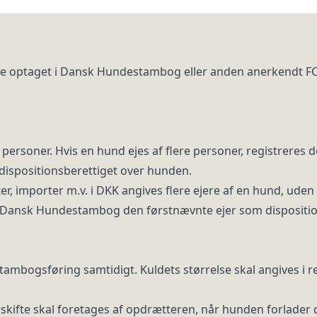
re optaget i Dansk Hundestambog eller anden anerkendt F
 personer. Hvis en hund ejes af flere personer, registreres d
 dispositionsberettiget over hunden.
ter, importer m.v. i DKK angives flere ejere af en hund, ude
 i Dansk Hundestambog den førstnævnte ejer som dispositio
l stambogsføring samtidigt. Kuldets størrelse skal angives i 
skifte skal foretages af opdrætteren, når hunden forlader