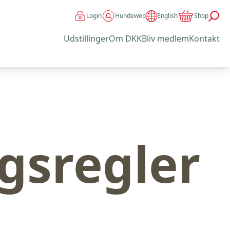
Login
Hundeweb
Shop
English
Udstillinger
Om DKK
Bliv medlem
Kontakt
gsregler