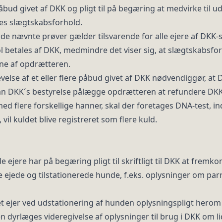
påbud givet af DKK og pligt til på begæring at medvirke til 
nes slægtskabsforhold.
af de nævnte prøver gælder tilsvarende for alle ejere af DK
 betales af DKK, medmindre det viser sig, at slægtskabsfo
rne af opdrætteren.
velse af et eller flere påbud givet af DKK nødvendiggør, a
an DKK´s bestyrelse pålægge opdrætteren at refundere DKK´s
d flere forskellige hanner, skal der foretages DNA-test, in
, vil kuldet blive registreret som flere kuld.
 ejere har på begæring pligt til skriftligt til DKK at frem
ejede og tilstationerede hunde, f.eks. oplysninger om par
et ejer ved udstationering af hunden oplysningspligt herom
 dyrlæges videregivelse af oplysninger til brug i DKK om li