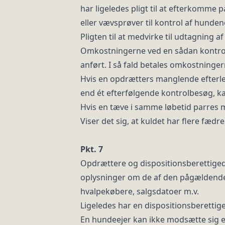
har ligeledes pligt til at efterkomme 
eller vævsprøver til kontrol af hunde
Pligten til at medvirke til udtagning 
Omkostningerne ved en så­dan kontrol
anført. I så fald betales omkostninge
Hvis en opdrætters manglende efterle
end ét efterfølgende kontrolbesøg, k
Hvis en tæve i samme løbetid parres me
Viser det sig, at kuldet har flere fædre
Pkt. 7
Opdrættere og dispositionsberettigede
oplysninger om de af den på­gældende 
hvalpekøbere, salgsdatoer m.v.
Ligeledes har en dispositionsberettig
En hundeejer kan ikke modsætte sig en