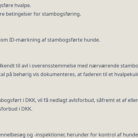
sføre hvalpe.
e betingelser for stambogsføring.
er om ID-mærkning af stambogsførte hunde.
odkendt til avl i overensstemmelse med nærværende stambo
skal på behørig vis dokumenteres, at faderen til et hvalpeku
sført i DKK, vil få nedlagt avlsforbud, såfremt et af ell
sforbud i DKK.
kennelbesøg og -inspektioner, herunder for kontrol af hun