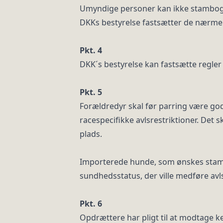
Umyndige personer kan ikke stambog
DKKs bestyrelse fastsætter de nærmer
Pkt. 4
DKK´s bestyrelse kan fastsætte regl
Pkt. 5
Forældredyr skal før parring være g
racespecifikke avlsrestriktioner. Det 
plads.
Importerede hunde, som ønskes stambog
sundhedsstatus, der ville medføre avl
Pkt. 6
Opdrættere har pligt til at modtage 