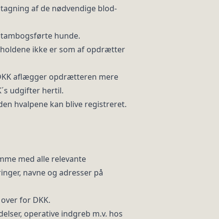
udtagning af de nødvendige blod-
K-stambogsførte hunde.
rholdene ikke er som af opdrætter
t DKK aflægger opdrætteren mere
 udgifter hertil.
den hvalpene kan blive registreret.
komme med alle relevante
ringer, navne og adresser på
 over for DKK.
delser, operative indgreb m.v. hos