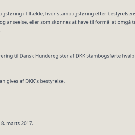
sføring i tilfælde, hvor stambogsføring efter bestyrelsens
og anseelse, eller som skønnes at have til formål at omgå t
.
rering til Dansk Hunderegister af DKK stambogsførte hvalp
n gives af DKK´s bestyrelse.
 18. marts 2017.