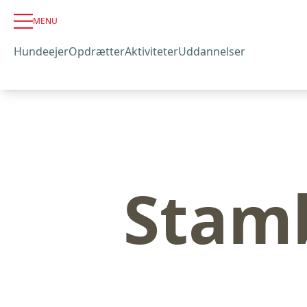
MENU
Hundeejer
Opdrætter
Aktiviteter
Uddannelser
Stamb