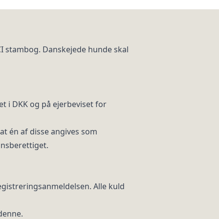
CI stambog. Danskejede hunde skal
et i DKK og på ejerbeviset for
n at én af disse angives som
nsberettiget.
registreringsanmeldelsen. Alle kuld
 denne.