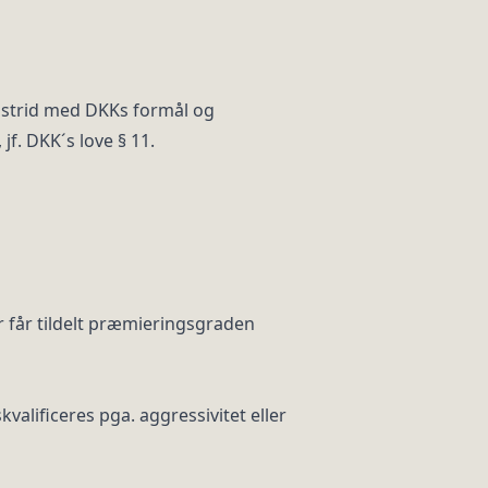
 i strid med DKKs formål og
jf. DKK´s love § 11.
r får tildelt præmieringsgraden
valificeres pga. aggressivitet eller