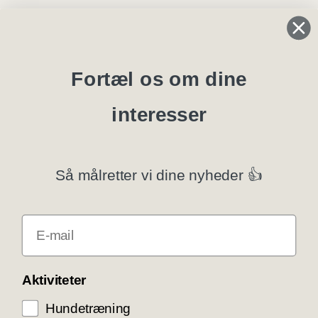
Regler og instrukser
Blanketter
Fortæl os om dine
interesser
Specialklubber
Privatlivspolitik
Så målretter vi dine nyheder 👍
Klubsystemer
E-mail
Få rabat som DKK medlem
COOKIE KONTROL
Aktiviteter
Hundetræning
Vi bruger cookies til teknisk funktionalitet samt