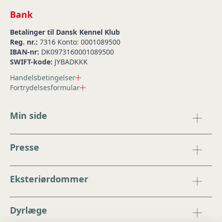
Bank
Betalinger til Dansk Kennel Klub
Reg. nr.:
7316 Konto: 0001089500
IBAN-nr:
DK0973160001089500
SWIFT-kode:
JYBADKKK
Handelsbetingelser
Fortrydelsesformular
Min side
Presse
Eksteriørdommer
Dyrlæge