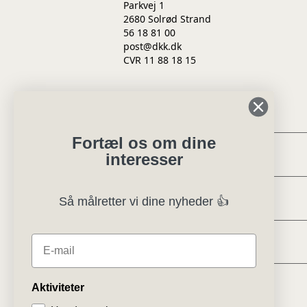
Parkvej 1
2680 Solrød Strand
56 18 81 00
post@dkk.dk
CVR 11 88 18 15
Min side
Fortæl os om dine
Eksteriørdommer
interesser
Regler og instrukser
Så målretter vi dine nyheder 👍
Specialklubber
E-mail
Klubsystemer
Aktiviteter