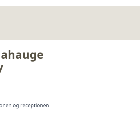
Raahauge
y
ionen og receptionen