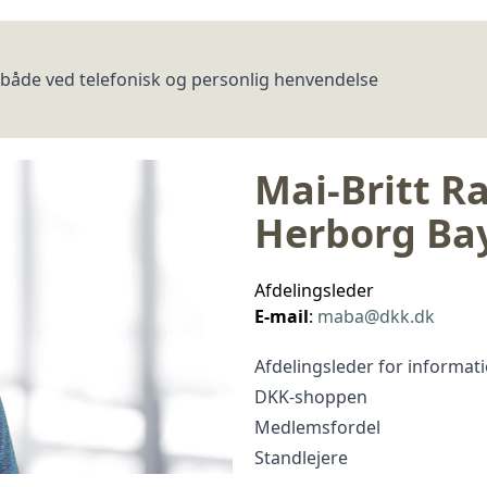
både ved telefonisk og personlig henvendelse
Mai-Britt 
Herborg Ba
Afdelingsleder
E-mail
:
maba@dkk.dk
Afdelingsleder for informat
DKK-shoppen
Medlemsfordel
Standlejere