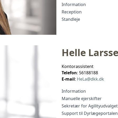
Information
Reception
Standleje
Helle Larss
Kontorassistent
Telefon
: 56188188
E-mail
:
HeLa@dkk.dk
Information
Manuelle ejerskifter
Sekretær for Agilityudvalget
Support til Dyrlægeportalen