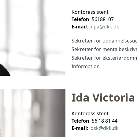
Kontorassistent
Telefon
: 56188107
E-mail
:
pipa@dkk.dk
Sekretær for uddannelsesu
Sekretær for mentalbeskriv
Sekretær for eksteriørdom
Information
Ida Victori
Kontorassistent
Telefon
: 56 18 81 44
E-mail
:
idsk@dkk.dk