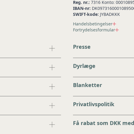
Reg. nr.:
7316 Konto: 0001089
IBAN-nr:
DK097316000108950
SWIFT-kode:
JYBADKKK
Handelsbetingelser
Fortrydelsesformular
Presse
Dyrlæge
Blanketter
Privatlivspolitik
Få rabat som DKK me