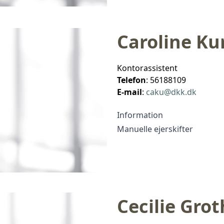
Caroline Ku
Kontorassistent
Telefon
: 56188109
E-mail
:
caku@dkk.dk
Information
Manuelle ejerskifter
Cecilie Grot