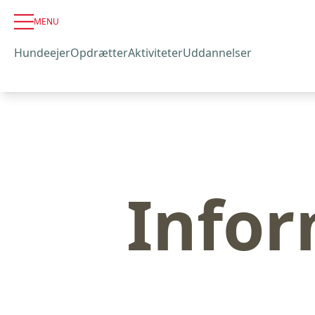
MENU
Hundeejer
Opdrætter
Aktiviteter
Uddannelser
Info