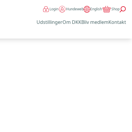
Login
Hundeweb
Shop
English
Udstillinger
Om DKK
Bliv medlem
Kontakt