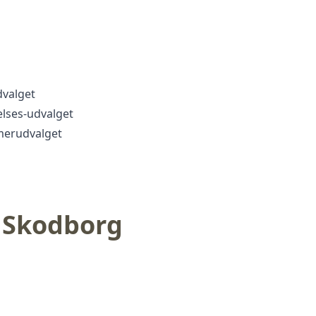
dvalget
elses-udvalget
merudvalget
a Skodborg