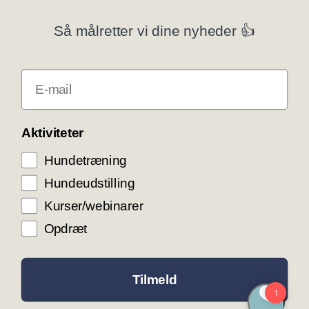
Privatlivspolitik
Så målretter vi dine nyheder 👍
Klubsystemer
E-mail
Få rabat som DKK medlem
COOKIE KONTROL
Aktiviteter
Hundetræning
Vi bruger cookies til teknisk funktionalitet samt
trafikmåling for at optimere vores hjemmeside og
Hundeudstilling
levere den bedst mulige service og
brugeroplevelse. Ved at trykke ”Accepter alle”
Kurser/webinarer
giver du samtykke til disse formål.
Opdræt
ACCEPTER ALLE COOKIES
ACCEPTER NØDVENDIGE COOKIES
Tilmeld
INDSTILLINGER