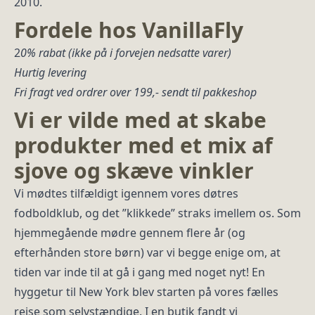
2010.
Fordele hos VanillaFly
2
0% rabat (ikke på i forvejen nedsatte varer)
Hurtig levering
Fri fragt ved ordrer over 199,- sendt til pakkeshop
Vi er vilde med at skabe
produkter med et mix af
sjove og skæve vinkler
Vi mødtes tilfældigt igennem vores døtres
fodboldklub, og det ”klikkede” straks imellem os. Som
hjemmegående mødre gennem flere år (og
efterhånden store børn) var vi begge enige om, at
tiden var inde til at gå i gang med noget nyt! En
hyggetur til New York blev starten på vores fælles
rejse som selvstændige. I en butik fandt vi