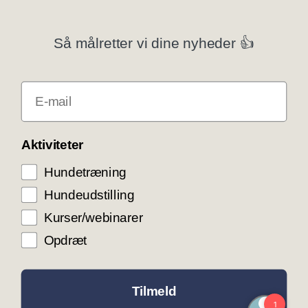
Privatlivspolitik
Så målretter vi dine nyheder 👍
Klubsystemer
E-mail
Få rabat som DKK medlem
COOKIE KONTROL
Aktiviteter
Hundetræning
Vi bruger cookies til teknisk funktionalitet samt
trafikmåling for at optimere vores hjemmeside og
Hundeudstilling
levere den bedst mulige service og
brugeroplevelse. Ved at trykke ”Accepter alle”
Kurser/webinarer
giver du samtykke til disse formål.
Opdræt
ACCEPTER ALLE COOKIES
ACCEPTER NØDVENDIGE COOKIES
Tilmeld
INDSTILLINGER