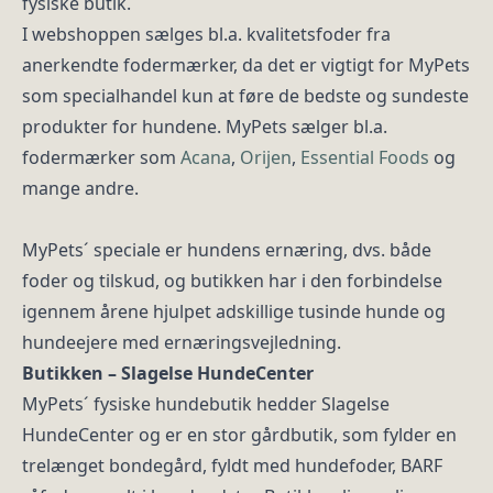
fysiske butik.
I webshoppen sælges bl.a. kvalitetsfoder fra
anerkendte fodermærker, da det er vigtigt for MyPets
som specialhandel kun at føre de bedste og sundeste
produkter for hundene. MyPets sælger bl.a.
fodermærker som
Acana
,
Orijen
,
Essential Foods
og
mange andre.
MyPets´ speciale er hundens ernæring, dvs. både
foder og tilskud, og butikken har i den forbindelse
igennem årene hjulpet adskillige tusinde hunde og
hundeejere med ernæringsvejledning.
Butikken – Slagelse HundeCenter
MyPets´ fysiske hundebutik hedder Slagelse
HundeCenter og er en stor gårdbutik, som fylder en
trelænget bondegård, fyldt med hundefoder, BARF