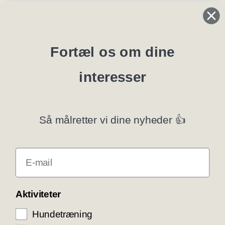
Regler og instrukser
Blanketter
Fortæl os om dine
interesser
Specialklubber
Privatlivspolitik
Så målretter vi dine nyheder 👍
Klubsystemer
E-mail
Få rabat som DKK medlem
COOKIE KONTROL
Aktiviteter
Hundetræning
Vi bruger cookies til teknisk funktionalitet samt