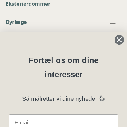
Eksteriørdommer
Dyrlæge
Regler og instrukser
Blanketter
Fortæl os om dine
interesser
Specialklubber
Privatlivspolitik
Så målretter vi dine nyheder 👍
Klubsystemer
E-mail