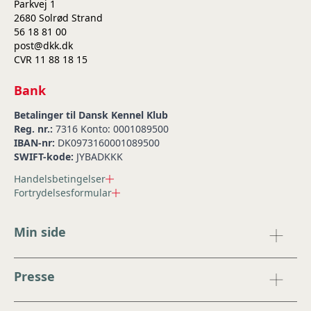
Parkvej 1
2680 Solrød Strand
56 18 81 00
post@dkk.dk
CVR 11 88 18 15
Bank
Betalinger til Dansk Kennel Klub
Reg. nr.:
7316 Konto: 0001089500
IBAN-nr:
DK0973160001089500
SWIFT-kode:
JYBADKKK
Handelsbetingelser
Fortrydelsesformular
Min side
Presse