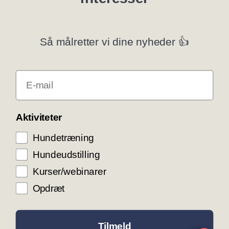
Specialklubber
Privatlivspolitik
Så målretter vi dine nyheder 👍
Klubsystemer
E-mail
Få rabat som DKK medlem
COOKIE KONTROL
Aktiviteter
Hundetræning
Vi bruger cookies til teknisk funktionalitet samt
trafikmåling for at optimere vores hjemmeside og
Hundeudstilling
levere den bedst mulige service og
brugeroplevelse. Ved at trykke ”Accepter alle”
Kurser/webinarer
giver du samtykke til disse formål.
Opdræt
ACCEPTER ALLE COOKIES
ACCEPTER NØDVENDIGE COOKIES
Tilmeld