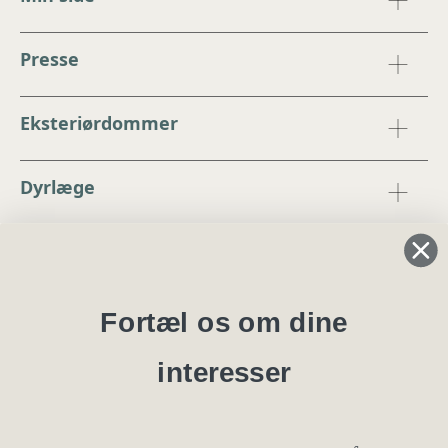
Presse
Eksteriørdommer
Dyrlæge
Regler og instrukser
Blanketter
Fortæl os om dine
interesser
Specialklubber
Privatlivspolitik