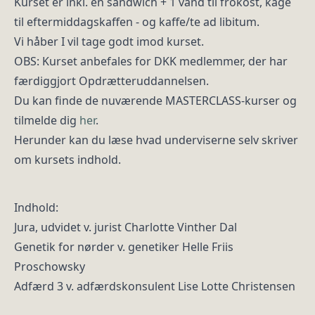
Kurset er inkl. en sandwich + 1 vand til frokost, kage
til eftermiddagskaffen - og kaffe/te ad libitum.
Vi håber I vil tage godt imod kurset.
OBS: Kurset anbefales for DKK medlemmer, der har
færdiggjort Opdrætteruddannelsen.
Du kan finde de nuværende MASTERCLASS-kurser og
tilmelde dig
her
.
Herunder kan du læse hvad underviserne selv skriver
om kursets indhold.
Indhold:
Jura, udvidet v. jurist Charlotte Vinther Dal
Genetik for nørder v. genetiker Helle Friis
Proschowsky
Adfærd 3 v. adfærdskonsulent Lise Lotte Christensen