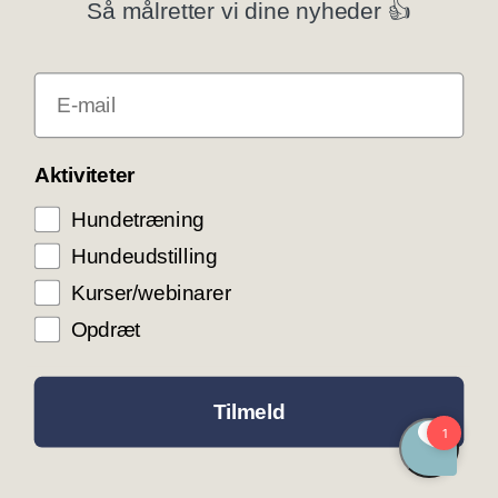
Så målretter vi dine nyheder 👍
Klubsystemer
E-mail
Få rabat som DKK medlem
COOKIE KONTROL
Aktiviteter
Hundetræning
Vi bruger cookies til teknisk funktionalitet samt
trafikmåling for at optimere vores hjemmeside og
Hundeudstilling
levere den bedst mulige service og
brugeroplevelse. Ved at trykke ”Accepter alle”
Kurser/webinarer
giver du samtykke til disse formål.
Opdræt
ACCEPTER ALLE COOKIES
ACCEPTER NØDVENDIGE COOKIES
Tilmeld
INDSTILLINGER
LÆS MERE