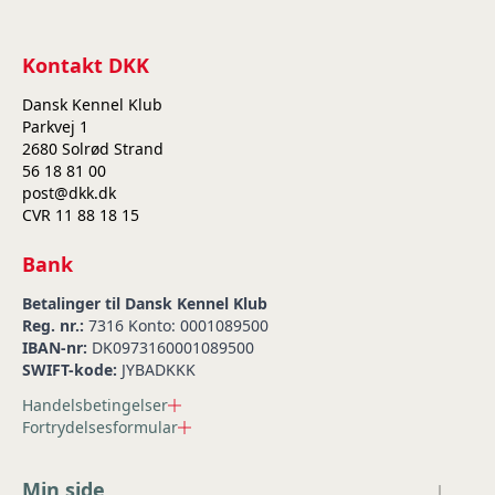
Kontakt DKK
Dansk Kennel Klub
Parkvej 1
2680 Solrød Strand
56 18 81 00
post@dkk.dk
CVR 11 88 18 15
Bank
Betalinger til Dansk Kennel Klub
Reg. nr.:
7316 Konto: 0001089500
IBAN-nr:
DK0973160001089500
SWIFT-kode:
JYBADKKK
Handelsbetingelser
Fortrydelsesformular
Min side