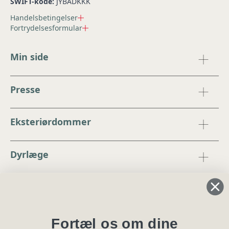
SWIFT-kode:
JYBADKKK
Handelsbetingelser
Fortrydelsesformular
Min side
Presse
Eksteriørdommer
Dyrlæge
Regler og instrukser
Blanketter
Fortæl os om dine