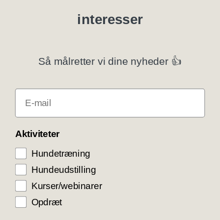
interesser
Specialklubber
Privatlivspolitik
Så målretter vi dine nyheder 👍
Klubsystemer
E-mail
Få rabat som DKK medlem
COOKIE KONTROL
Aktiviteter
Hundetræning
Vi bruger cookies til teknisk funktionalitet samt
trafikmåling for at optimere vores hjemmeside og
Hundeudstilling
levere den bedst mulige service og
brugeroplevelse. Ved at trykke ”Accepter alle”
Kurser/webinarer
giver du samtykke til disse formål.
Opdræt
ACCEPTER ALLE COOKIES