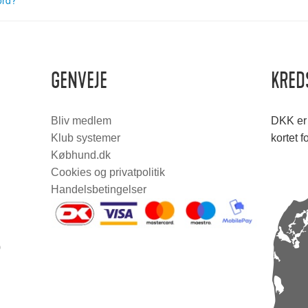
ord?
GENVEJE
KRED
Bliv medlem
DKK er 
Klub systemer
kortet f
Købhund.dk
Cookies og privatpolitik
Handelsbetingelser
0