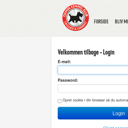
FORSIDE
BLIV 
Velkommen tilbage - Login
E
-mail:
P
assword:
O
pret cookie i din browser så du autom