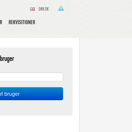
DKK.DK
R
REKVISITIONER
bruger