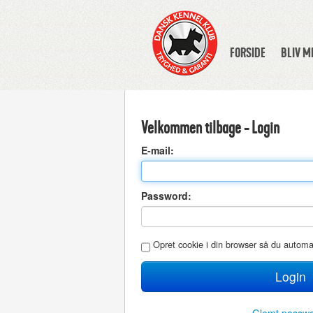
FORSIDE
BLIV 
Velkommen tilbage - Login
E
-mail:
P
assword:
O
pret cookie i din browser så du autom