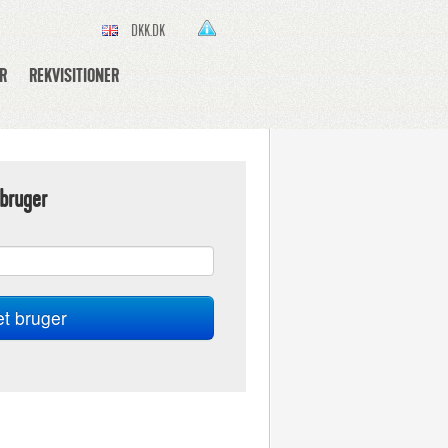
DKK.DK
R
REKVISITIONER
bruger