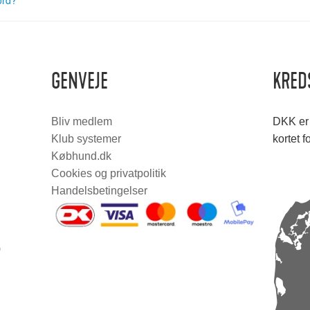
ord?
GENVEJE
KRED
Bliv medlem
DKK er 
Klub systemer
kortet f
Købhund.dk
Cookies og privatpolitik
Handelsbetingelser
0