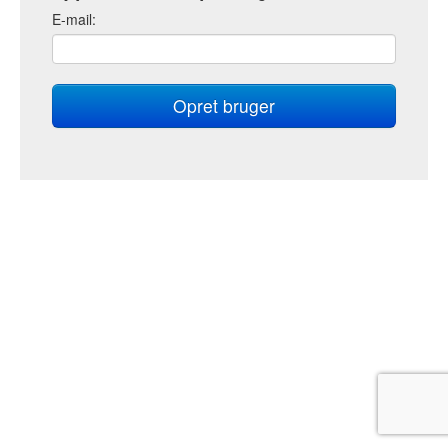
E
-mail: