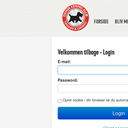
FORSIDE
BLIV 
Velkommen tilbage - Login
E
-mail:
P
assword:
O
pret cookie i din browser så du autom