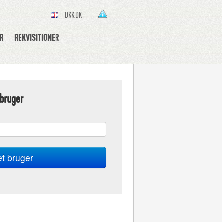
DKK.DK
R
REKVISITIONER
bruger