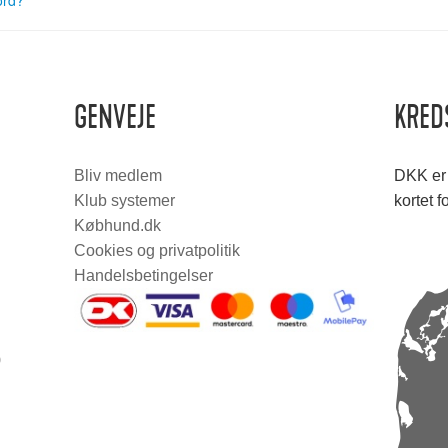
ord?
GENVEJE
KRED
Bliv medlem
DKK er 
Klub systemer
kortet f
Købhund.dk
Cookies og privatpolitik
Handelsbetingelser
0