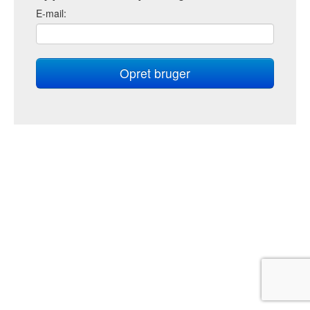
E
-mail: