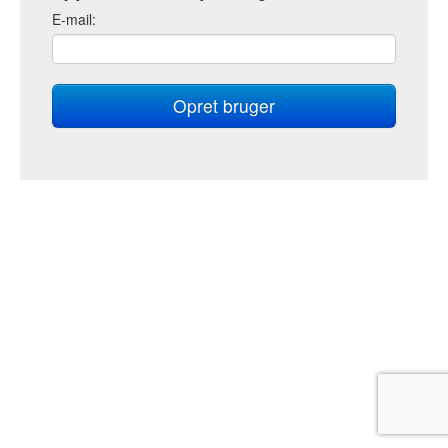
E
-mail: