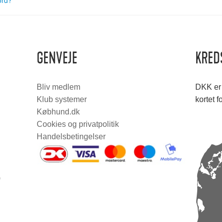
ord?
GENVEJE
KRED
Bliv medlem
DKK er 
Klub systemer
kortet f
Købhund.dk
Cookies og privatpolitik
Handelsbetingelser
0