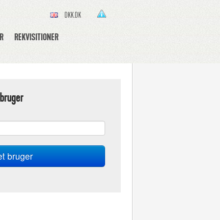
DKK.DK
R
REKVISITIONER
bruger