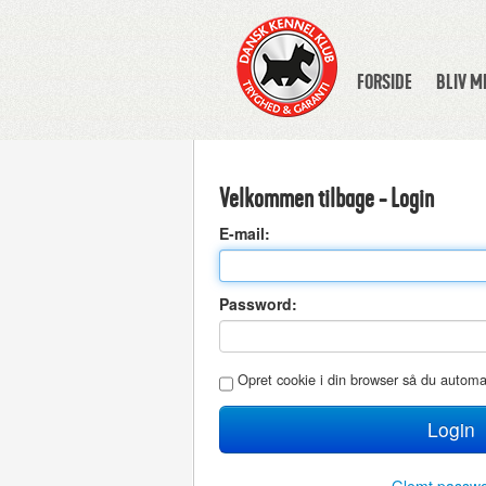
FORSIDE
BLIV 
Velkommen tilbage - Login
E
-mail:
P
assword:
O
pret cookie i din browser så du autom