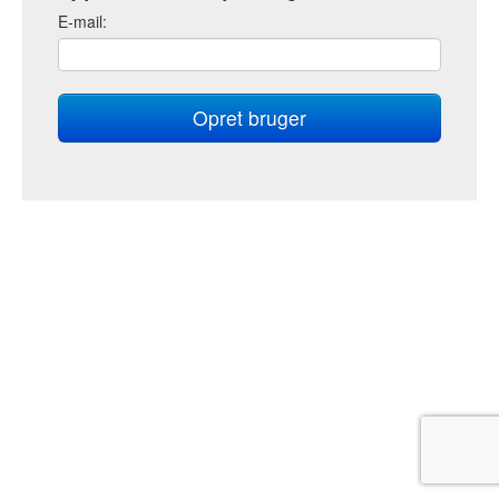
E
-mail: