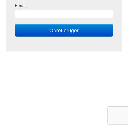
E
-mail: