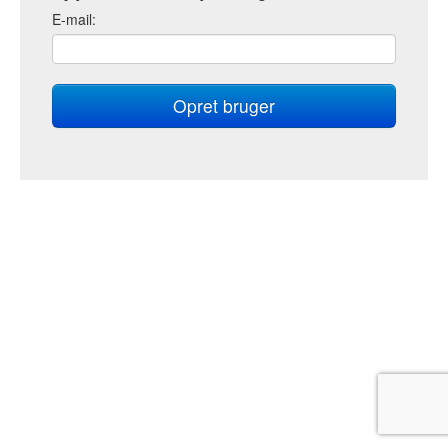
E
-mail: