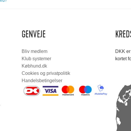
ord?
GENVEJE
KRED
Bliv medlem
DKK er 
Klub systemer
kortet f
Købhund.dk
Cookies og privatpolitik
Handelsbetingelser
0