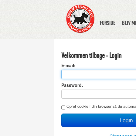
FORSIDE
BLIV 
Velkommen tilbage - Login
E
-mail:
P
assword:
O
pret cookie i din browser så du autom