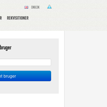
DKK.DK
R
REKVISITIONER
bruger